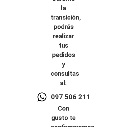
la
transición,
podrás
realizar
tus
pedidos
y
consultas
al:
097 506 211
Con
gusto te
confirmaremos