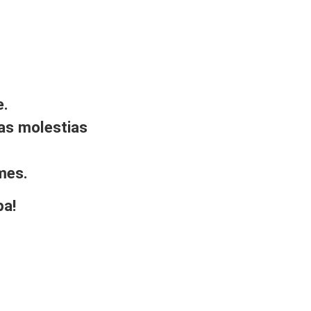
e.
as molestias
mes.
pa!