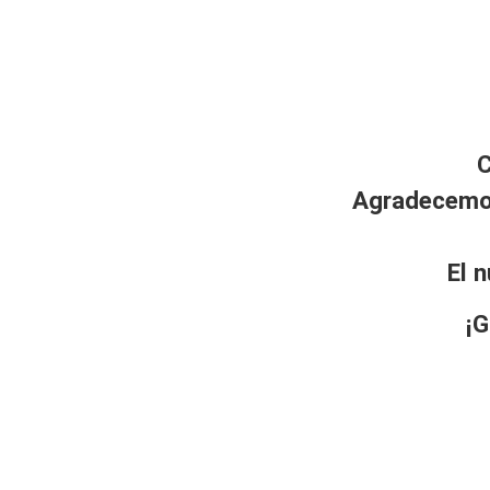
C
Agradecemos
El 
¡G